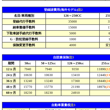
登録諸費用(海外モデル)
注2
名目/車両種別
126～250CC
25
登録代行手数料
35000
3
納車整備手数料
15000
1
下取車諸手続代行手数料
5000
G・防犯登録手数料
1000
保険変更手数料
4000
変
自賠責保険
注3
期間
50cc
50～125cc
126～250cc
251c
12ヶ月
7940
7940
9350
11890
(1
24ヶ月
10630
10630
13410
12440
(1
36ヶ月
13240
13240
17360
18440
(2
48ヶ月
15770
15770
21190
18970
(2
60ヶ月
18230
18230
24910
自動車重量税
注3