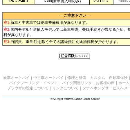
126～250CC
6300(新車購入時のみ)
251CC～
5000
----ご注意下さい----
注1:
新車と中古車では納車整備費用が異なります。
注2:
国内モデルと逆輸入モデルでは新車整備、登録手続きが異なるため、
料が異なります。
注3:
自賠責、重量 税を除く全ての諸経費に別途消費税が掛かります。
新車オートバイ
｜
中古車オートバイ
｜
修理と整備
｜
カスタム
｜
自動車保険
バイクツーリング・イベント
｜
バイク関連リンク
｜
お客様の声
｜
ホーム
ブラウザの設定について
｜
リンクについて
｜
タナベホンダサービスへメ
©All right reserved.Tanabe Honda Service